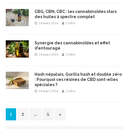
CBG, CBN, CBC : les cannabinoïdes stars
des huiles à spectre complet
24 mars 2024
Cedric
Synergie des cannabinoïdes et effet
d’entourage
24 mars 2024
Cedric
Hash népalais, Gorilla hash et double zéro
: Pourquoi ces résines de CBD sont-elles
spéciales ?
24 mars 2024
Cedric
1
2
…
5
»