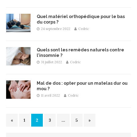
Quel matériel orthopédique pour le bas
du corps ?
24 septembre 2022
Cedric
Quels sont les remèdes naturels contre
l’insomnie ?
31 juillet 2022
Cedric
Mal de dos : opter pour un matelas dur ou
mou ?
11 avril 2022
Cedric
«
1
2
3
…
5
»