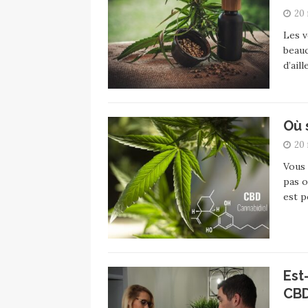
20 
Les v
beauc
d’ail
Où 
20 
Vous 
pas o
est p
Est
CBD