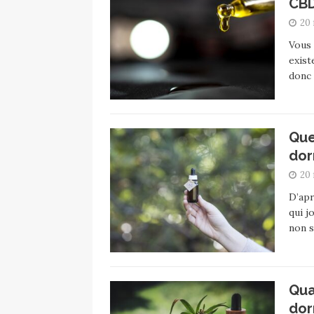
CBD
20 
Vous 
exist
donc 
Que
dor
20 
D’apr
qui j
non 
Qua
dor