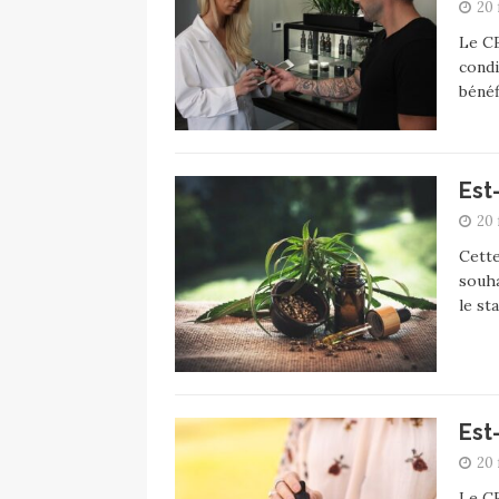
20 
Le CB
condi
bénéf
Est
20 
Cette
souha
le st
Est
20 
Le CB