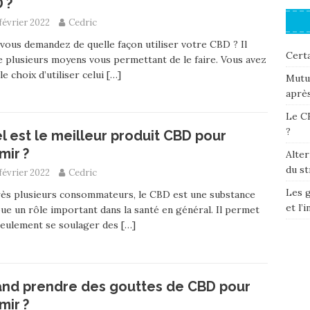
 ?
février 2022
Cedric
vous demandez de quelle façon utiliser votre CBD ? Il
Certa
e plusieurs moyens vous permettant de le faire. Vous avez
le choix d’utiliser celui
[…]
Mutue
après
Le CB
?
l est le meilleur produit CBD pour
mir ?
Alter
du st
février 2022
Cedric
Les 
ès plusieurs consommateurs, le CBD est une substance
et l’
oue un rôle important dans la santé en général. Il permet
seulement se soulager des
[…]
nd prendre des gouttes de CBD pour
mir ?