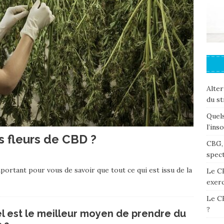
Alter
du st
Quels
l’ins
s fleurs de CBD ?
CBG, 
spec
ortant pour vous de savoir que tout ce qui est issu de la
Le C
exerc
Le CB
?
l est le meilleur moyen de prendre du