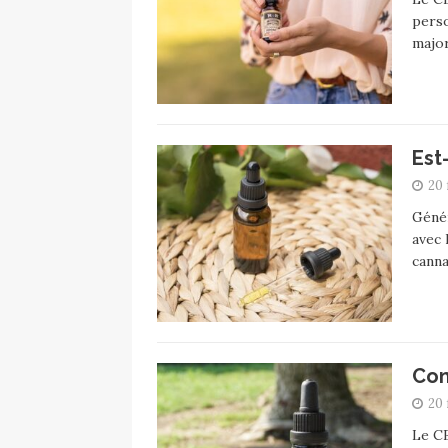
perso
major
Est
20 
Génér
avec 
canna
Com
20 
Le CB