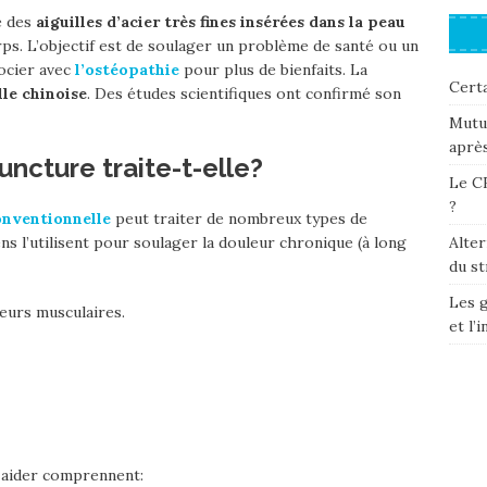
e des
aiguilles d’acier très fines insérées dans la peau
ps. L’objectif est de soulager un problème de santé ou un
ocier avec
l’ostéopathie
pour plus de bienfaits. La
Certa
le chinoise
. Des études scientifiques ont confirmé son
Mutue
après
uncture traite-t-elle?
Le CB
?
nventionnelle
peut traiter de nombreux types de
Alter
ns l’utilisent pour soulager la douleur chronique (à long
du st
Les 
eurs musculaires.
et l’
t aider comprennent: