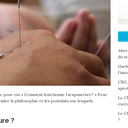
Alter
du st
Quels
l’ins
CBG, 
spec
e pose est « Comment fonctionne l’acupuncture? » Pour
Le C
ndre la philosophie et les postulats sur lesquels
exerc
Le CB
ure ?
?